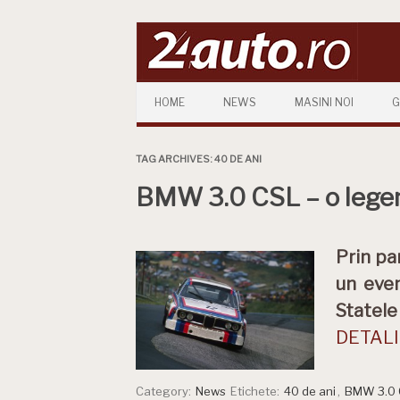
Skip to content
HOME
NEWS
MASINI NOI
G
TAG ARCHIVES:
40 DE ANI
BMW 3.0 CSL – o legend
Prin pa
un even
Statele
DETALII
Category:
News
Etichete:
40 de ani
,
BMW 3.0 