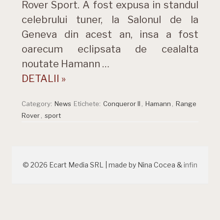
Rover Sport. A fost expusa in standul
celebrului tuner, la Salonul de la
Geneva din acest an, insa a fost
oarecum eclipsata de cealalta
noutate Hamann …
DETALII »
Category:
News
Etichete:
Conqueror II
,
Hamann
,
Range
Rover
,
sport
© 2026 Ecart Media SRL | made by Nina Cocea &
infin