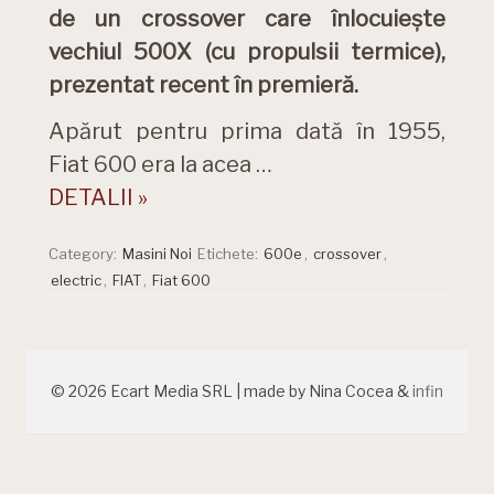
de un crossover care înlocuiește
vechiul 500X (cu propulsii termice),
prezentat recent în premieră.
Apărut pentru prima dată în 1955,
Fiat 600 era la acea …
DETALII »
Category:
Masini Noi
Etichete:
600e
,
crossover
,
electric
,
FIAT
,
Fiat 600
© 2026 Ecart Media SRL | made by Nina Cocea &
infin