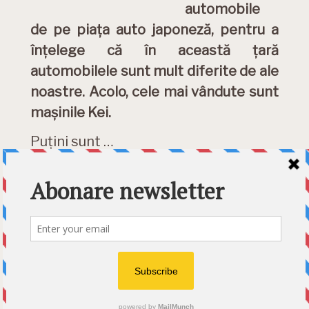
automobile
de pe piața auto japoneză, pentru a
înțelege că în această țară
automobilele sunt mult diferite de ale
noastre. Acolo, cele mai vândute sunt
mașinile Kei.
Puțini sunt …
DETALII »
Category:
News
Etichete:
kei
,
masini japoneze
,
masini
kei
,
Top vanzari
© 2026 Ecart Media SRL | made by Nina Cocea &
infin