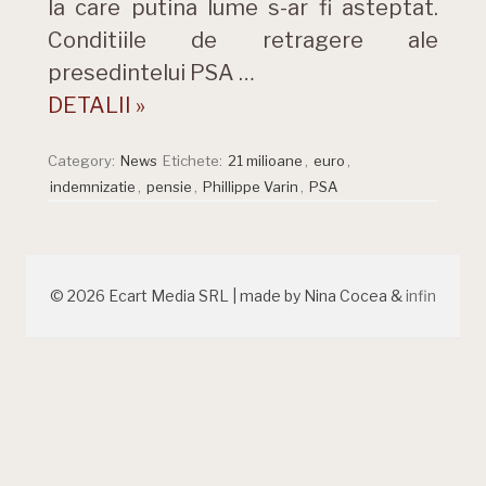
la care putina lume s-ar fi asteptat.
Conditiile de retragere ale
presedintelui PSA …
DETALII »
Category:
News
Etichete:
21 milioane
,
euro
,
indemnizatie
,
pensie
,
Phillippe Varin
,
PSA
© 2026 Ecart Media SRL | made by Nina Cocea &
infin