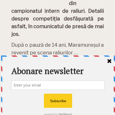
din
campionatul intern de raliuri. Detalii
despre competiția desfășurată pe
asfalt, în comunicatul de presă de mai
jos.
După o pauză de 14 ani, Maramureșul a
revenit pe scena raliurilor …
DETALII »
Category:
Motorsport
Etichete:
Maramures rezultate
,
Marisca
,
Raliul Maramureșului 2021
,
Simone Tempestini
© 2026 Ecart Media SRL | made by Nina Cocea &
infin