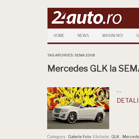
Skip to content
HOME
NEWS
MASINI NOI
G
TAG ARCHIVES:
SEMA 2008
Mercedes GLK la SE
…
DETALII
Category:
Galerie Foto
Etichete:
GLK
,
Merced