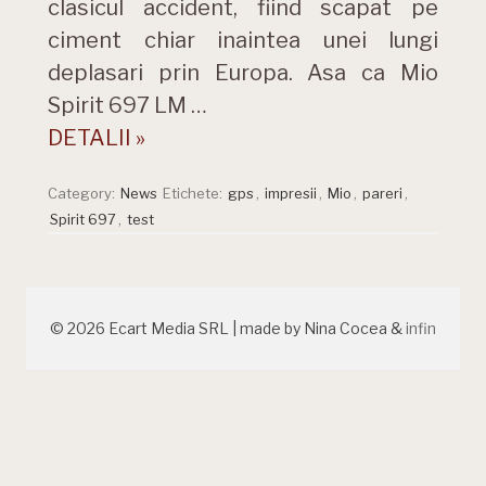
clasicul accident, fiind scapat pe
ciment chiar inaintea unei lungi
deplasari prin Europa. Asa ca Mio
Spirit 697 LM …
DETALII »
Category:
News
Etichete:
gps
,
impresii
,
Mio
,
pareri
,
Spirit 697
,
test
© 2026 Ecart Media SRL | made by Nina Cocea &
infin