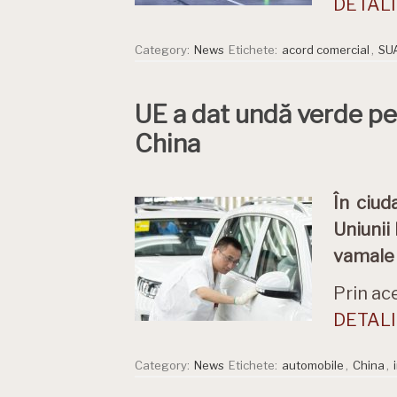
DETALII
Category:
News
Etichete:
acord comercial
,
SU
UE a dat undă verde pe
China
În ciud
Uniunii
vamale 
Prin ac
DETALII
Category:
News
Etichete:
automobile
,
China
,