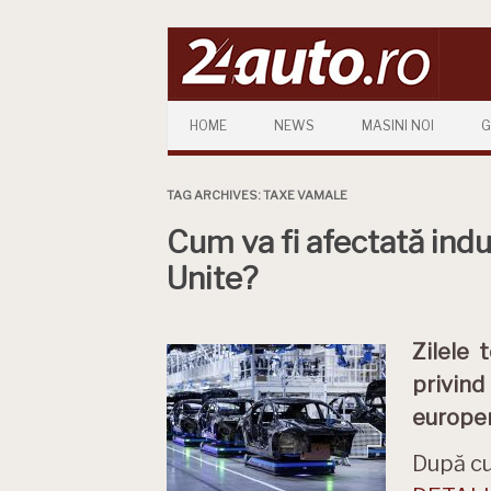
Skip to content
HOME
NEWS
MASINI NOI
G
TAG ARCHIVES:
TAXE VAMALE
Cum va fi afectată indu
Unite?
Zilele 
privind
europen
După c