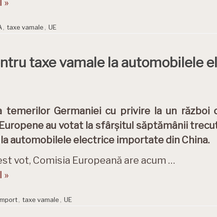
 »
A
,
taxe vamale
,
UE
ntru taxe vamale la automobilele el
a temerilor Germaniei cu privire la un război
 Europene au votat la sfârșitul săptămânii trecu
la automobilele electrice importate din China.
est vot, Comisia Europeană are acum …
 »
import
,
taxe vamale
,
UE