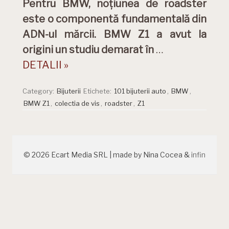
Pentru BMW, noțiunea de roadster
este o componentă fundamentală din
ADN-ul mărcii. BMW Z1 a avut la
origini un studiu demarat în
…
DETALII »
Category:
Bijuterii
Etichete:
101 bijuterii auto
,
BMW
,
BMW Z1
,
colectia de vis
,
roadster
,
Z1
© 2026 Ecart Media SRL | made by Nina Cocea &
infin