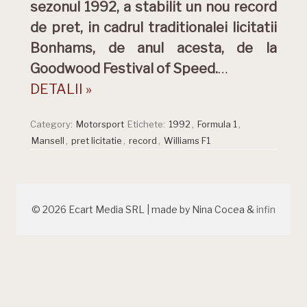
sezonul 1992, a stabilit un nou record
de pret, in cadrul traditionalei licitatii
Bonhams, de anul acesta, de la
Goodwood Festival of Speed.
…
DETALII »
Category:
Motorsport
Etichete:
1992
,
Formula 1
,
Mansell
,
pret licitatie
,
record
,
Williams F1
© 2026 Ecart Media SRL | made by Nina Cocea &
infin