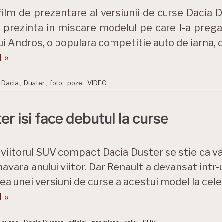
film de prezentare al versiunii de curse Dacia D
 prezinta in miscare modelul pe care l-a pregat
ui Andros, o populara competitie auto de iarna, d
 »
,
Dacia
,
Duster
,
foto
,
poze
,
VIDEO
 isi face debutul la curse
viitorul SUV compact Dacia Duster se stie ca va
mavara anului viitor. Dar Renault a devansat intr
rea unei versiuni de curse a acestui model la ce
 »