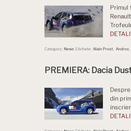
Primul 
Renault
Trofeul
DETALII
Category:
News
Etichete:
Alain Prost
,
Andros
PREMIERA: Dacia Duster
Despre 
din pri
inscrie
DETALII