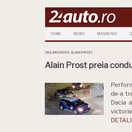
Skip to content
HOME
NEWS
MASINI NOI
G
TAG ARCHIVES:
ALAIN PROST
Alain Prost preia cond
Performa
de-a tr
Dacia a
victori
DETALII