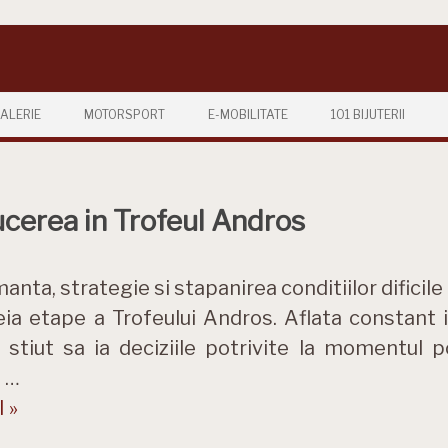
ALERIE
MOTORSPORT
E-MOBILITATE
101 BIJUTERII
ucerea in Trofeul Andros
nta, strategie si stapanirea conditiilor dificile
eia etape a Trofeului Andros. Aflata constant i
 stiut sa ia deciziile potrivite la momentul p
e …
 »