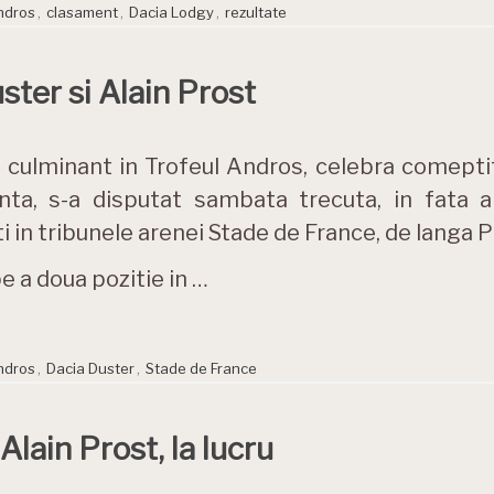
ndros
,
clasament
,
Dacia Lodgy
,
rezultate
ster si Alain Prost
 culminant in Trofeul Andros, celebra comept
anta, s-a disputat sambata trecuta, in fata 
i in tribunele arenei Stade de France, de langa P
e a doua pozitie in …
ndros
,
Dacia Duster
,
Stade de France
Alain Prost, la lucru