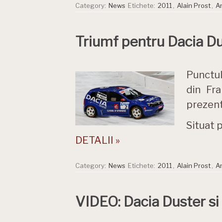
Category:
News
Etichete:
2011
,
Alain Prost
,
A
Triumf pentru Dacia Du
Punctul
din Fr
prezent
Situat p
DETALII »
Category:
News
Etichete:
2011
,
Alain Prost
,
A
VIDEO: Dacia Duster si 