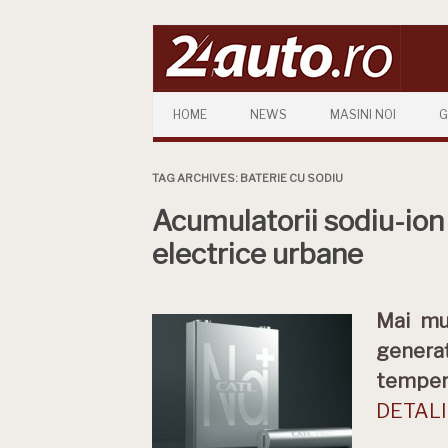
Skip to content
HOME
NEWS
MASINI NOI
G
TAG ARCHIVES:
BATERIE CU SODIU
Acumulatorii sodiu-ion 
electrice urbane
Mai mul
generaț
tempera
DETALII