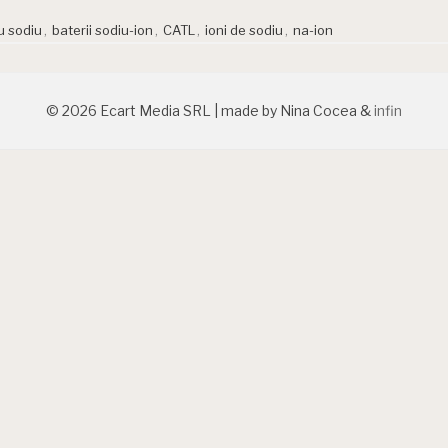
u sodiu
,
baterii sodiu-ion
,
CATL
,
ioni de sodiu
,
na-ion
© 2026 Ecart Media SRL | made by Nina Cocea &
infin