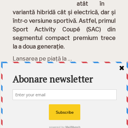
atât în ​​
variantă hibridă cât și electrică, dar și
într-o versiune sportivă. Astfel, primul
Sport Activity Coupé (SAC) din
segmentul compact premium trece
la a doua generație.
Lansarea pe piaţă la …
DETALII »
Category:
Masini Noi
Etichete:
BMW
,
BMW iX2
,
BMW
X2
,
iX2
,
prezentare
,
X2
© 2026 Ecart Media SRL | made by Nina Cocea &
infin