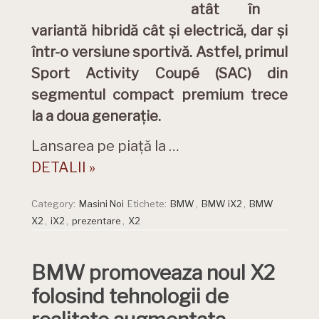
atât în ​​
variantă hibridă cât și electrică, dar și
într-o versiune sportivă. Astfel, primul
Sport Activity Coupé (SAC) din
segmentul compact premium trece
la a doua generație.
Lansarea pe piaţă la …
DETALII »
Category:
Masini Noi
Etichete:
BMW
,
BMW iX2
,
BMW
X2
,
iX2
,
prezentare
,
X2
BMW promoveaza noul X2
folosind tehnologii de