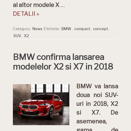
al altor modele X
…
DETALII »
Category:
News
Etichete:
BMW
,
compact
,
concept
,
SUV
,
X2
BMW confirma lansarea
modelelor X2 si X7 in 2018
BMW va lansa
doua noi SUV-
uri in 2018, X2
si X7. De
asemenea,
gama de