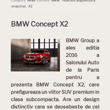
Category:
News
Etichete:
BMW
,
realitate augmentata
,
snapchat
,
X2
BMW Concept X2
BMW Group a
ales editia
2016 a
Salonului Auto
de la Paris
pentru a
prezenta BMW Concept X2, care
prefigureaza un viitor SUV premium in
clasa subcompacta. Are un design
distinctiv care se deosebeste de cel