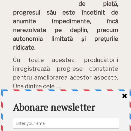
de piață,
progresul său este încetinit de
anumite impedimente, încă
nerezolvate pe deplin, precum
autonomia limitată și prețurile
ridicate.
Cu toate acestea, producătorii
înregistrează progrese constante
pentru ameliorarea acestor aspecte.
Una dintre cele …
DETALII »
Category:
News
Etichete:
cablu reincarcare
,
Ford
,
incarcare rapida
,
inventie
,
Purdue
,
reincarcare