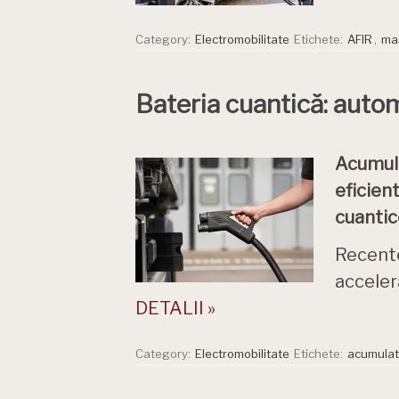
Category:
Electromobilitate
Etichete:
AFIR
,
mas
Bateria cuantică: auto
Acumul
eficien
cuantic
Recente
acceler
DETALII »
Category:
Electromobilitate
Etichete:
acumulat