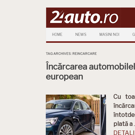
Skip to content
HOME
NEWS
MASINI NOI
G
TAG ARCHIVES:
REINCARCARE
Încărcarea automobilelor
european
Cu toa
încărca
întotde
plată a
DETALII