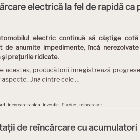
ărcare electrică la fel de rapidă ca 
utomobilul electric continuă să câștige cotă
nit de anumite impedimente, încă nerezolvat
 și prețurile ridicate.
e acestea, producătorii înregistrează progres
 aspecte. Una dintre cele …
ord
,
incarcare rapida
,
inventie
,
Purdue
,
reincarcare
ații de reîncărcare cu acumulatori 