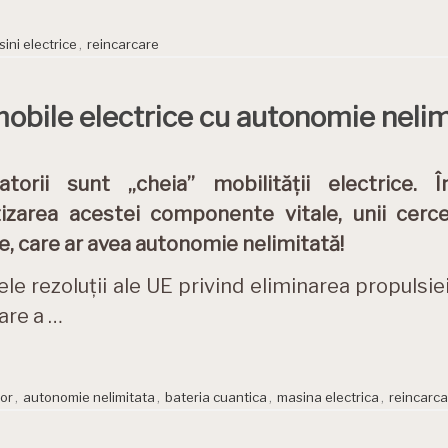
ini electrice
,
reincarcare
mobile electrice cu autonomie nelim
atorii sunt „cheia” mobilității electrice. 
tizarea acestei componente vitale, unii cerc
e, care ar avea autonomie nelimitată!
le rezoluții ale UE privind eliminarea propulsi
are a …
or
,
autonomie nelimitata
,
bateria cuantica
,
masina electrica
,
reincarca