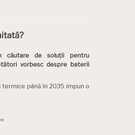
itată?
În căutare de soluții pentru
etători vorbesc despre baterii
ei termice până în 2035 impun o
re