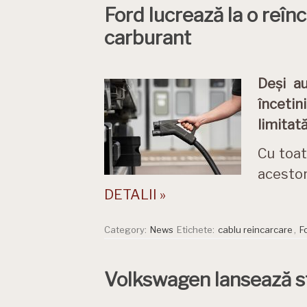
Ford lucrează la o reînc
carburant
Deși a
înceti
limitată
Cu toat
acestor
DETALII »
Category:
News
Etichete:
cablu reincarcare
,
F
Volkswagen lansează st