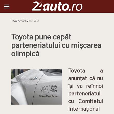
TAG ARCHIVES:
CIO
Toyota pune capăt
parteneriatului cu mișcarea
olimpică
Toyota a
anunțat că nu
își va reînnoi
parteneriatul
cu Comitetul
Internațional