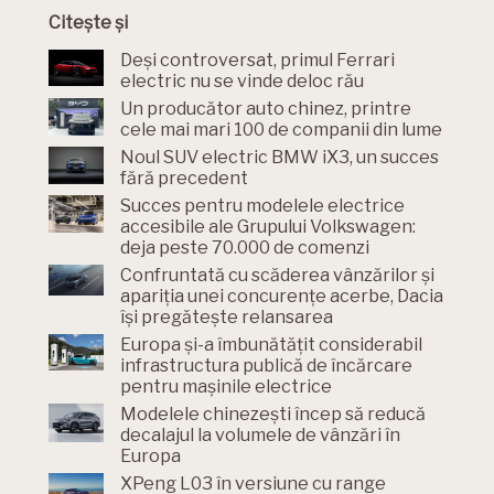
Citește și
Deși controversat, primul Ferrari
electric nu se vinde deloc rău
Un producător auto chinez, printre
cele mai mari 100 de companii din lume
Noul SUV electric BMW iX3, un succes
fără precedent
Succes pentru modelele electrice
accesibile ale Grupului Volkswagen:
deja peste 70.000 de comenzi
Confruntată cu scăderea vânzărilor și
apariția unei concurențe acerbe, Dacia
își pregătește relansarea
Europa și-a îmbunătățit considerabil
infrastructura publică de încărcare
pentru mașinile electrice
Modelele chinezești încep să reducă
decalajul la volumele de vânzări în
Europa
XPeng L03 în versiune cu range