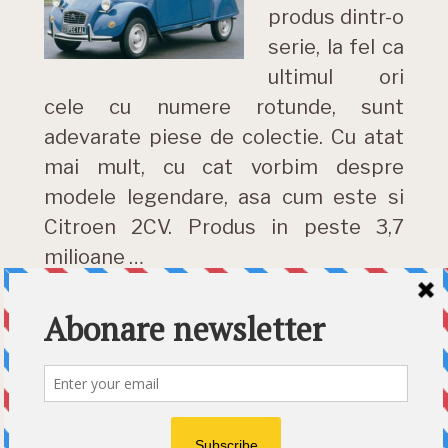
produs dintr-o
serie, la fel ca
ultimul ori
cele cu numere rotunde, sunt
adevarate piese de colectie. Cu atat
mai mult, cu cat vorbim despre
modele legendare, asa cum este si
Citroen 2CV. Produs in peste 3,7
milioane …
DETALII »
Category:
News
Etichete:
Citroen 2CV
,
frantuzescm
,
furat
,
ultimul