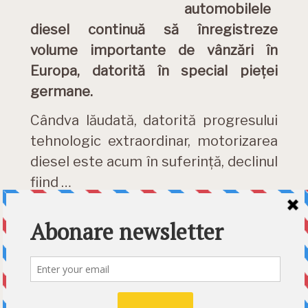
automobilele
diesel continuă să înregistreze
volume importante de vânzări în
Europa, datorită în special pieței
germane.
Cândva lăudată, datorită progresului
tehnologic extraordinar, motorizarea
diesel este acum în suferință, declinul
fiind …
DETALII »
Category:
Cele mai noi stiri
Etichete:
auto
,
diesel
,
diesel
vanzari 2022
,
motor diesel
,
vanzari auto