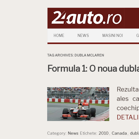
Skip to content
HOME
NEWS
MASINI NOI
G
TAG ARCHIVES:
DUBLA MCLAREN
Formula 1: O noua dub
Rezulta
ales c
coechip
DETALII
Category:
News
Etichete:
2010
,
Canada
,
dubl