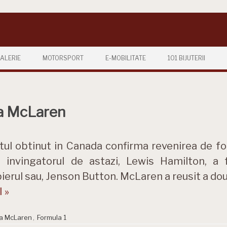
ALERIE
MOTORSPORT
E-MOBILITATE
101 BIJUTERII
la McLaren
tul obtinut in Canada confirma revenirea de f
a invingatorul de astazi, Lewis Hamilton, 
ierul sau, Jenson Button. McLaren a reusit a do
 »
a McLaren
,
Formula 1