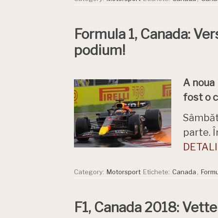
Formula 1, Canada: Ver
podium!
A noua 
fost o 
Sâmbătă
parte. 
DETALII
Category:
Motorsport
Etichete:
Canada
,
Formu
F1, Canada 2018: Vette