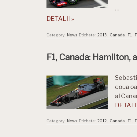
…
DETALII »
Category:
News
Etichete:
2013
,
Canada
,
F1
,
F
F1, Canada: Hamilton, a
Sebasti
doua oa
al Canad
DETALII
Category:
News
Etichete:
2012
,
Canada
,
F1
,
F