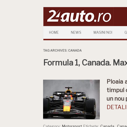
Skip to content
HOME
NEWS
MASINI NOI
G
TAG ARCHIVES:
CANADA
Formula 1, Canada. Max, 
Ploaia 
timpul 
un nou p
DETALII
Category:
Motorsport
Etichete:
Canada
,
Cana