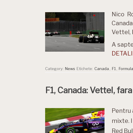
Nico Ro
Canada.
Vettel,
A sapte
DETALII
Category:
News
Etichete:
Canada
,
F1
,
Formula
F1, Canada: Vettel, fara
Pentru 
mixte. I
Red Bul