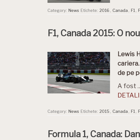
Category:
News
Etichete:
2016
,
Canada
,
F1
,
F1, Canada 2015: O no
Lewis H
cariera
de pe po
A fost 
DETALII
Category:
News
Etichete:
2015
,
Canada
,
F1
,
Formula 1, Canada: Dani