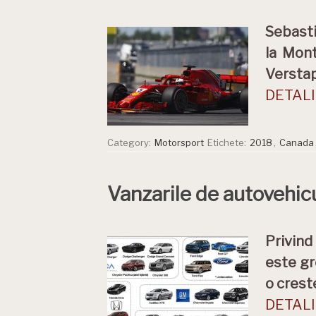
Sebasti
la Mont
Verstap
DETALII
Category:
Motorsport
Etichete:
2018
,
Canada
Vanzarile de autovehicu
Privind
este gre
o crest
DETALII