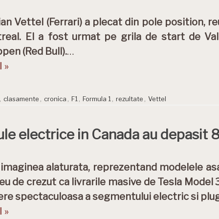
an Vettel (Ferrari) a plecat din pole position, r
real. El a fost urmat pe grila de start de Va
pen (Red Bull).
…
 »
,
clasamente
,
cronica
,
F1
,
Formula 1
,
rezultate
,
Vettel
le electrice in Canada au depasit 8
 imaginea alaturata, reprezentand modelele as
u de crezut ca livrarile masive de Tesla Model 3,
ere spectaculoasa a segmentului electric si plug 
 »