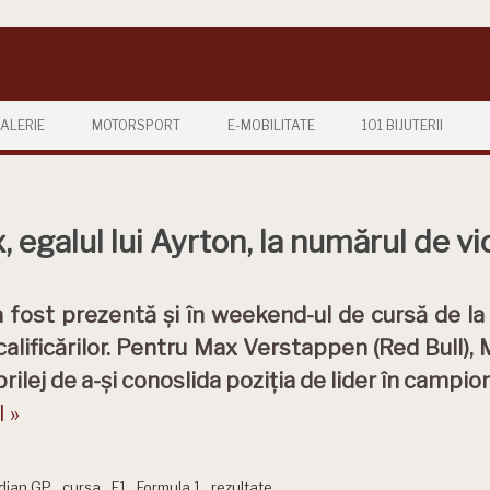
ALERIE
MOTORSPORT
E-MOBILITATE
101 BIJUTERII
egalul lui Ayrton, la numărul de vic
a fost prezentă și în weekend-ul de cursă de la
calificărilor. Pentru Max Verstappen (Red Bull),
rilej de a-și conoslida poziția de lider în campio
 »
dian GP
,
cursa
,
F1
,
Formula 1
,
rezultate