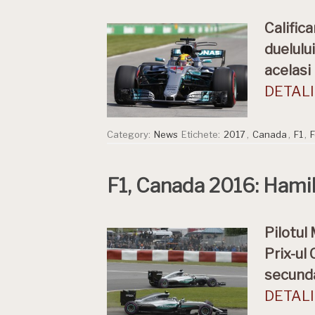
Calific
duelulu
acelasi
DETALII
Category:
News
Etichete:
2017
,
Canada
,
F1
,
F
F1, Canada 2016: Hamil
Pilotul
Prix-ul
secunda
DETALII