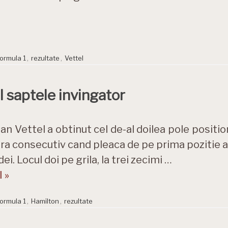
ormula 1
,
rezultate
,
Vettel
l saptele invingator
an Vettel a obtinut cel de-al doilea pole positio
ra consecutiv cand pleaca de pe prima pozitie a 
ei. Locul doi pe grila, la trei zecimi …
 »
ormula 1
,
Hamilton
,
rezultate