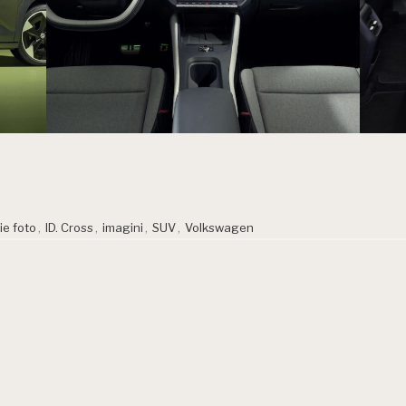
ie foto
,
ID. Cross
,
imagini
,
SUV
,
Volkswagen