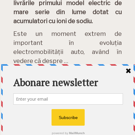
livrările primului model electric de
mare serie din lume dotat cu
acumulatori cu ioni de sodiu.
Este un moment extrem de
important în evoluția
electromobilității auto, având în
vedere că despre …
DETALII »
Category:
Electromobilitate
Etichete:
acumulator
,
baterie
,
ioni de sodiu
,
JAC Group
,
sodiu-ion
,
Yiwei
© 2026 Ecart Media SRL | made by Nina Cocea &
infin