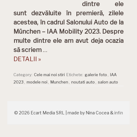
dintre ele
sunt dezvăluite în premieră, zilele
acestea, în cadrul Salonului Auto de la
München – IAA Mobility 2023. Despre
multe dintre ele am avut deja ocazia
să scriem
…
DETALII »
Category:
Cele mai noi stiri
Etichete:
galerie foto
,
IAA
2023
,
modele noi
,
Munchen
,
noutati auto
,
salon auto
© 2026 Ecart Media SRL | made by Nina Cocea &
infin