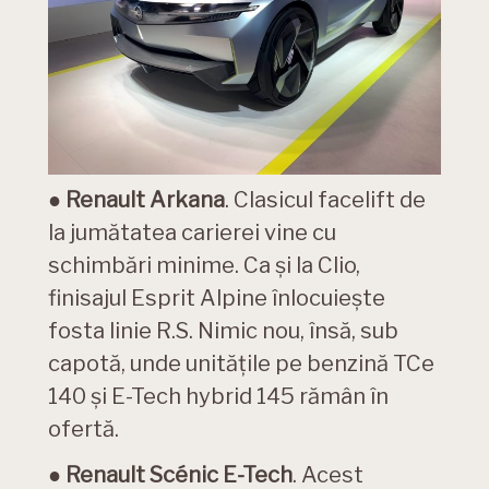
●
Renault Arkana
. Clasicul facelift de
la jumătatea carierei vine cu
schimbări minime. Ca și la Clio,
finisajul Esprit Alpine înlocuiește
fosta linie R.S. Nimic nou, însă, sub
capotă, unde unitățile pe benzină TCe
140 și E-Tech hybrid 145 rămân în
ofertă.
●
Renault Scénic E-Tech
. Acest