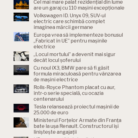
Cel mai mare palat rezidențial din lume
are un garaj cu 110 mașini excepționale
Volkswagen ID. Unyx 09, SUV-ul
electric care schimbă complet
imaginea mărcii germane
Europa vrea să implementeze bonusul
„Fabricat în UE” pentru mașinile
electrice
„Locul mortului” a devenit mai sigur
decât locul șoferului
Cu noul iX3, BMW pare să fi găsit
formula miraculoasă pentru vânzarea
de mașini electrice
Rolls-Royce Phantom placat cu aur,
într-o serie specială, cu ocazia
centenarului
Tesla relansează proiectul mașinii de
25.000 de euro
Ministerul Forțelor Armate din Franța
bate la ușa Renault. Constructorul își
liniștește angajații