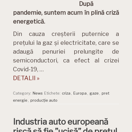
După
pandemie, suntem acum în plină criză
energetică.
Din cauza creșterii puternice a
prețului la gaz și electricitate, care se
adaugă penuriei prelungite de
semiconductori, ca efect al crizei
Covid-19, …
DETALII »
Category:
News
Etichete:
criza
,
Europa
,
gaze
,
pret
energie
,
producție auto
Industria auto europeană
riscă să fie ”ucisă” de prețul