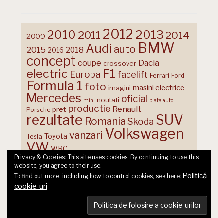
2012
2013
2010
2011
2014
2009
BMW
Audi
auto
2015
2018
2016
concept
coupe
Dacia
crossover
F1
electric
Europa
facelift
Ferrari
Ford
Formula 1
foto
masini electrice
imagini
Mercedes
oficial
noutati
mini
piata auto
productie
Renault
pret
Porsche
rezultate
SUV
Romania
Skoda
Volkswagen
vanzari
Toyota
Tesla
VW
WRC
Privacy & Cookies: This site uses cookies. By continuing to use this
website, you agree to their use.
Politică
To find out more, including how to control cookies, see here:
cookie-uri
© 2026 Ecart Media SRL | made by Nina Cocea &
infin