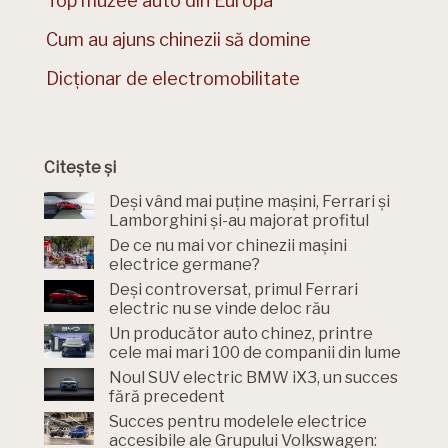
Top muzee auto din Europa
Cum au ajuns chinezii să domine
Dicționar de electromobilitate
Citește și
Deși vând mai puține mașini, Ferrari și
Lamborghini și-au majorat profitul
De ce nu mai vor chinezii mașini
electrice germane?
Deși controversat, primul Ferrari
electric nu se vinde deloc rău
Un producător auto chinez, printre
cele mai mari 100 de companii din lume
Noul SUV electric BMW iX3, un succes
fără precedent
Succes pentru modelele electrice
accesibile ale Grupului Volkswagen: