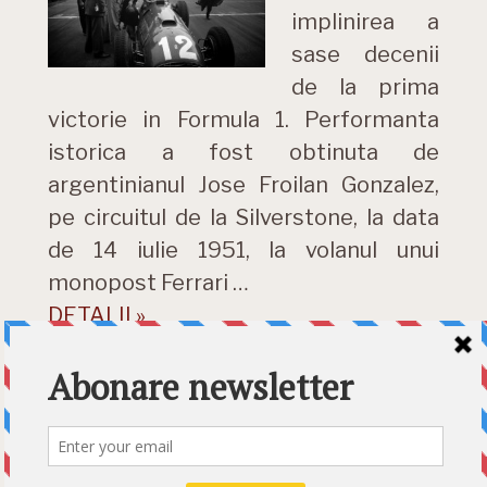
implinirea a
sase decenii
de la prima
victorie in Formula 1. Performanta
istorica a fost obtinuta de
argentinianul Jose Froilan Gonzalez,
pe circuitul de la Silverstone, la data
de 14 iulie 1951, la volanul unui
monopost Ferrari …
DETALII »
Category:
News
Etichete:
1951
,
60 ani
,
Alonso
,
Ferrari
,
Formula 1
,
Froilan Gonzales
,
prima victorie
,
Silverstone
,
VIDEO