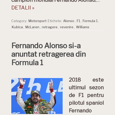
campion mondial Fernando Alonso.
…
DETALII »
Category:
Motorsport
Etichete:
Alonso
,
F1
,
Formula 1
,
Kubica
,
McLaren
,
retragere
,
revenire
,
Williams
Fernando Alonso si-a
anuntat retragerea din
Formula 1
2018 este
ultimul sezon
de F1 pentru
pilotul spaniol
Fernando