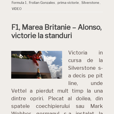
Formula 1
,
Froilan Gonzales
,
prima victorie
,
Silverstone
,
VIDEO
F1, Marea Britanie – Alonso,
victorie la standuri
Victoria in
cursa de la
Silverstone s-
a decis pe pit
line, unde
Vettel a pierdut mult timp la una
dintre opriri. Plecat al doilea, din
spatele coechipierului sau Mark
Webber, germanul s-a instalat la