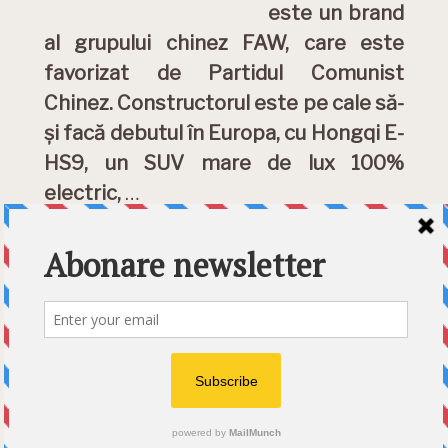
este un brand
al grupului chinez FAW, care este
favorizat de Partidul Comunist
Chinez. Constructorul este pe cale să-
și facă debutul în Europa, cu Hongqi E-
HS9, un SUV mare de lux 100%
electric,
…
DETALII »
Category:
News
Etichete:
Giles Taylor
,
Hongqi
,
Hongqi
E-HS9
,
Steagul Rosu
© 2026 Ecart Media SRL | made by Nina Cocea &
infin