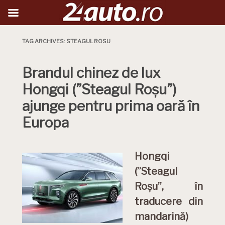
TAG ARCHIVES:
STEAGUL ROSU
Brandul chinez de lux
Hongqi (”Steagul Roșu”)
ajunge pentru prima oară în
Europa
Hongqi
(”Steagul
Roșu”, în
traducere din
mandarină)