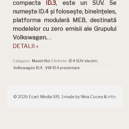
compacta
ID.3
, este un SUV. Se
numește ID.4 și folosește, bineînțeles,
platforma modulară MEB, destinată
modelelor cu zero emisii ale Grupului
Volkswagen.
…
DETALII »
Category:
Masini Noi
Etichete:
ID.4 SUV electric
,
Volkswagen ID.4
,
VW ID.4 prezentare
© 2026 Ecart Media SRL | made by Nina Cocea &
infin