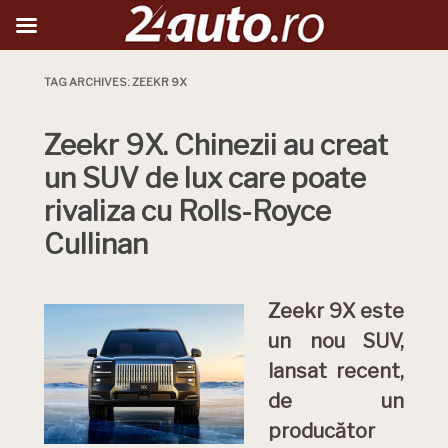
TAG ARCHIVES:
ZEEKR 9X
Zeekr 9X. Chinezii au creat
un SUV de lux care poate
rivaliza cu Rolls-Royce
Cullinan
Zeekr 9X este
un nou SUV,
lansat recent,
de un
producător