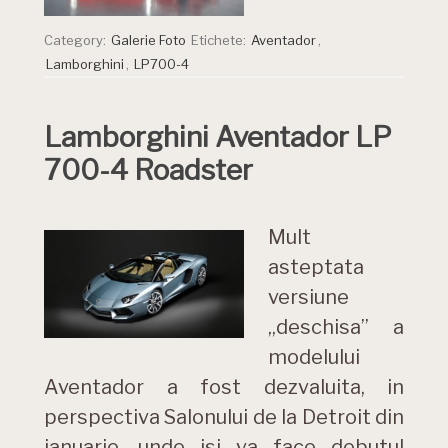
Category:
Galerie Foto
Etichete:
Aventador
,
Lamborghini
,
LP700-4
Lamborghini Aventador LP
700-4 Roadster
Mult
asteptata
versiune
„deschisa” a
modelului
Aventador a fost dezvaluita, in
perspectiva Salonului de la Detroit din
ianuarie, unde isi va face debutul