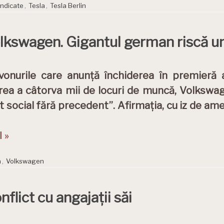
indicate
,
Tesla
,
Tesla Berlin
olkswagen. Gigantul german riscă un 
onurile care anunță închiderea în premieră 
rea a câtorva mii de locuri de muncă, Volkswa
ct social fără precedent”. Afirmația, cu iz de ame
 »
a
,
Volkswagen
nflict cu angajații săi