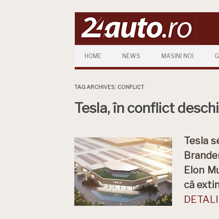
Skip to content
HOME
NEWS
MASINI NOI
G
TAG ARCHIVES:
CONFLICT
Tesla, în conflict desc
Tesla s
Branden
Elon Mu
că exti
DETALII