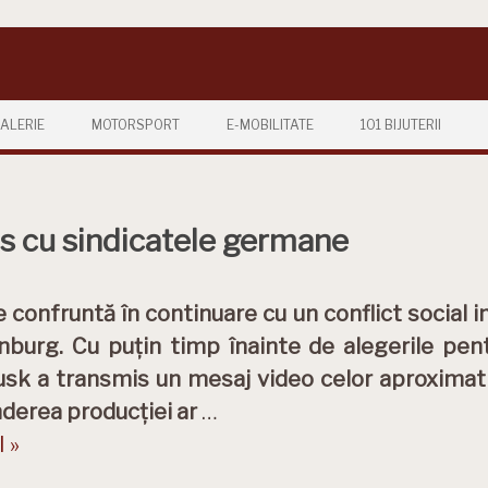
ALERIE
MOTORSPORT
E-MOBILITATE
101 BIJUTERII
his cu sindicatele germane
e confruntă în continuare cu un conflict social i
burg. Cu puțin timp înainte de alegerile pent
sk a transmis un mesaj video celor aproximati
nderea producției ar
…
 »