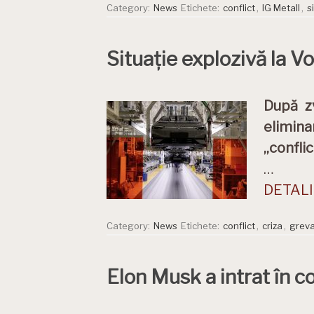
Category:
News
Etichete:
conflict
,
IG Metall
,
s
Situație explozivă la V
După zv
elimina
„confli
…
DETALII
Category:
News
Etichete:
conflict
,
criza
,
grev
Elon Musk a intrat în co