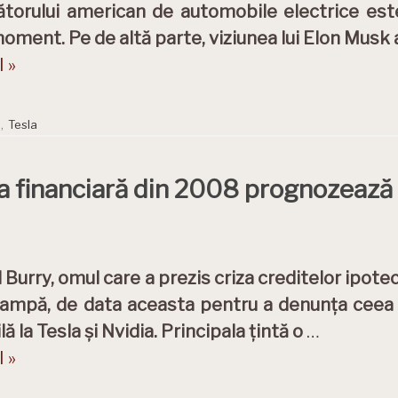
torului american de automobile electrice este
oment. Pe de altă parte, viziunea lui Elon Musk
 »
,
Tesla
za financiară din 2008 prognozează
 Burry, omul care a prezis criza creditelor ipotec
rampă, de data aceasta pentru a denunța ceea 
ă la Tesla și Nvidia. Principala țintă o
…
 »