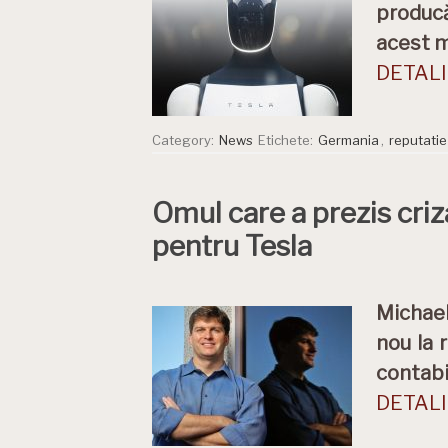
producă
acest m
DETALII
Category:
News
Etichete:
Germania
,
reputatie
Omul care a prezis cri
pentru Tesla
Michael
nou la 
contabil
DETALII