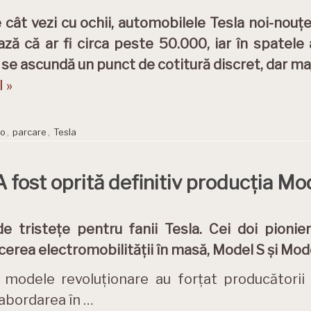
e cât vezi cu ochii, automobilele Tesla noi-nouțe
ză că ar fi circa peste 50.000, iar în spatel
 se ascundă un punct de cotitură discret, dar maj
 »
to
,
parcare
,
Tesla
 A fost oprită definitiv producția M
e tristețe pentru fanii Tesla. Cei doi pionier
erea electromobilității în masă, Model S și Model 
modele revoluționare au forțat producătorii
abordarea în …