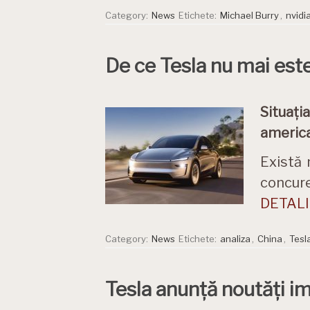
Category:
News
Etichete:
Michael Burry
,
nvidi
De ce Tesla nu mai este
Situați
america
Există 
concure
DETALII
Category:
News
Etichete:
analiza
,
China
,
Tesl
Tesla anunță noutăți im