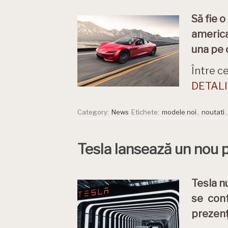
Să fie 
america
una pe c
Între c
DETALII
Category:
News
Etichete:
modele noi
,
noutati
Tesla lansează un nou 
Tesla n
se conf
prezenț