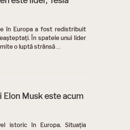
n este lider, Tesla
ce în Europa a fost redistribuit
așteptați. În spatele unui lider
romite o luptă strânsă
…
lui Elon Musk este acum
 istoric în Europa. Situația