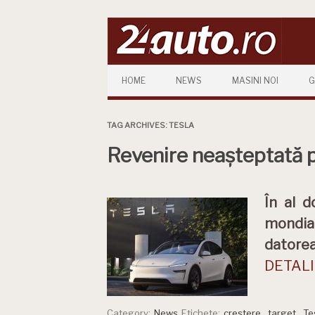
Skip to content
HOME
NEWS
MASINI NOI
G
TAG ARCHIVES:
TESLA
Revenire neașteptată p
În al d
mondial
datorea
DETALII
Category:
News
Etichete:
crestere
,
target
,
Te