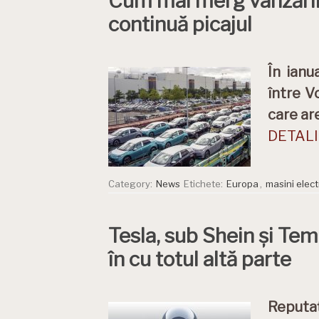
Cum mai merg vânzările
continuă picajul
În ianu
între V
care ar
DETALII
Category:
News
Etichete:
Europa
,
masini elect
Tesla, sub Shein și Tem
în cu totul altă parte
Reputa