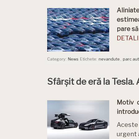
Aliniat
estimea
pare să
DETALII
Category:
News
Etichete:
nevandute
,
parc au
Sfârșit de eră la Tesla.
Motiv d
introduc
Aceste 
urgent 