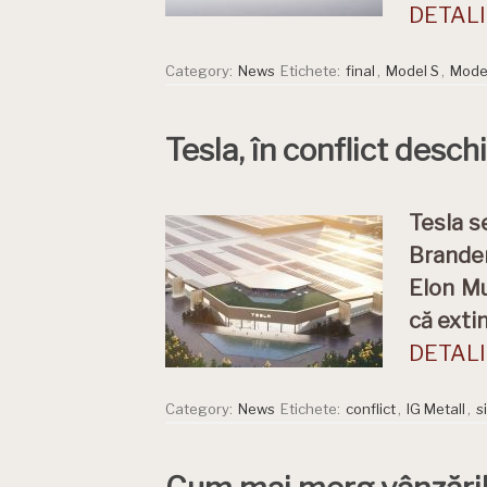
DETALII
Category:
News
Etichete:
final
,
Model S
,
Mode
Tesla, în conflict desc
Tesla s
Branden
Elon Mu
că exti
DETALII
Category:
News
Etichete:
conflict
,
IG Metall
,
s