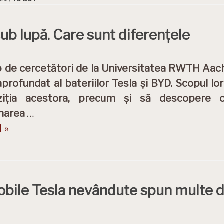
sub lupă. Care sunt diferențele
 de cercetători de la Universitatea RWTH Aac
aprofundat al bateriilor Tesla și BYD. Scopul lor
iția acestora, precum și să descopere or
onarea
…
 »
obile Tesla nevândute spun multe d