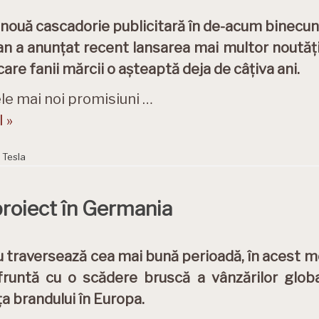
o nouă cascadorie publicitară în de-acum binecun
n a anunțat recent lansarea mai multor noutăți p
are fanii mărcii o așteaptă deja de câțiva ani.
ele mai noi promisiuni …
 »
,
Tesla
proiect în Germania
u traversează cea mai bună perioadă, în acest
runtă cu o scădere bruscă a vânzărilor globa
a brandului în Europa.