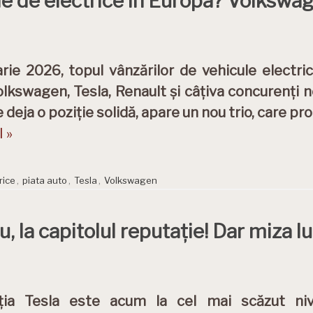
 de electrice în Europa? Volkswage
arie 2026, topul vânzărilor de vehicule electri
olkswagen, Tesla, Renault și câțiva concurenți ne
e deja o poziție solidă, apare un nou trio, care p
 »
rice
,
piata auto
,
Tesla
,
Volkswagen
u, la capitolul reputație! Dar miza 
ția Tesla este acum la cel mai scăzut nivel