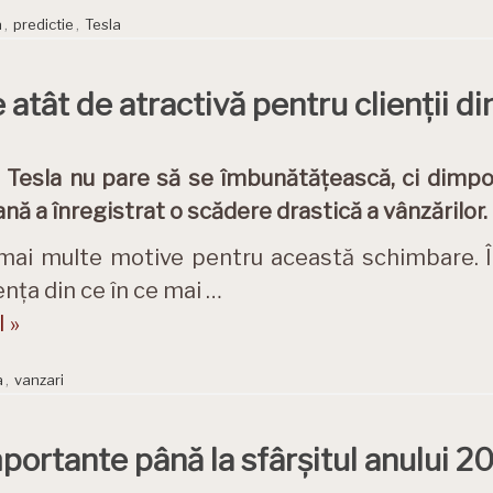
a
,
predictie
,
Tesla
 atât de atractivă pentru clienții d
a Tesla nu pare să se îmbunătățească, ci dimpo
nă a înregistrat o scădere drastică a vânzărilor.
mai multe motive pentru această schimbare. Î
nța din ce în ce mai …
 »
a
,
vanzari
portante până la sfârșitul anului 2