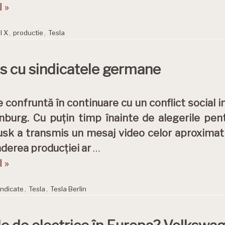
 »
l X
,
productie
,
Tesla
his cu sindicatele germane
e confruntă în continuare cu un conflict social i
burg. Cu puțin timp înainte de alegerile pent
sk a transmis un mesaj video celor aproximati
nderea producției ar
…
 »
indicate
,
Tesla
,
Tesla Berlin