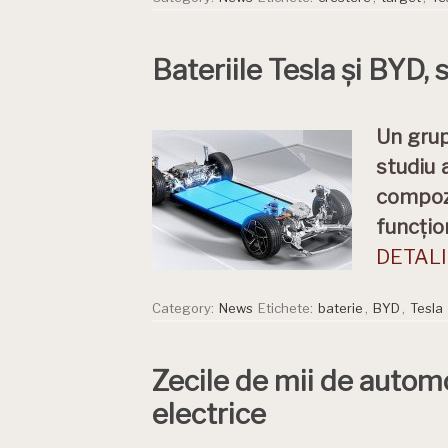
Bateriile Tesla și BYD, 
Un grup
studiu 
compoz
funcți
DETALII
Category:
News
Etichete:
baterie
,
BYD
,
Tesla
Zecile de mii de autom
electrice