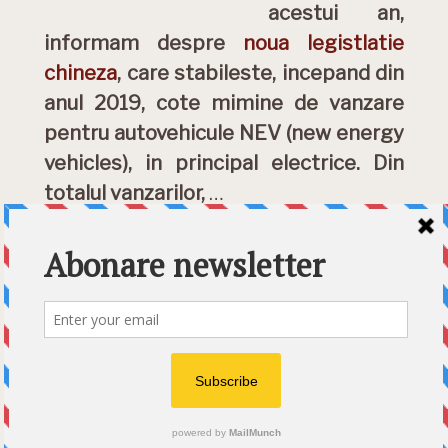
acestui an,
informam despre
noua legistlatie
chineza
, care stabileste, incepand din
anul 2019, cote mimine de vanzare
pentru autovehicule NEV (new energy
vehicles), in principal electrice. Din
totalul vanzarilor,
…
DETALII »
Category:
Electromobilitate
Etichete:
FIAT
,
GAC
,
Honda
,
mitsubishi
,
Toyota
,
Trumpchi
© 2026 Ecart Media SRL | made by Nina Cocea &
infin