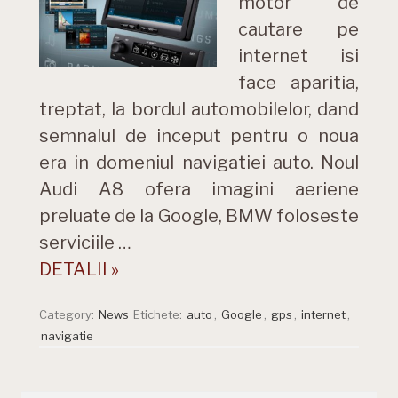
motor de
cautare pe
internet isi
face aparitia,
treptat, la bordul automobilelor, dand
semnalul de inceput pentru o noua
era in domeniul navigatiei auto. Noul
Audi A8 ofera imagini aeriene
preluate de la Google, BMW foloseste
serviciile …
DETALII »
Category:
News
Etichete:
auto
,
Google
,
gps
,
internet
,
navigatie