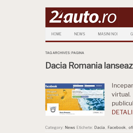
Skip to content
HOME
NEWS
MASINI NOI
G
TAG ARCHIVES:
PAGINA
Dacia Romania lanseaz
Incepan
virtual
publicu
DETALII
Category:
News
Etichete:
Dacia
,
Facebook
,
of