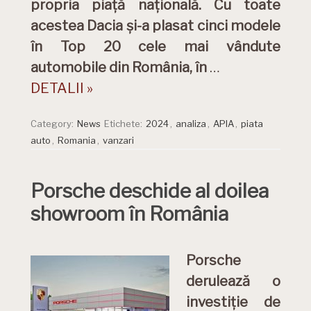
propria piață națională. Cu toate
acestea Dacia și-a plasat cinci modele
în Top 20 cele mai vândute
automobile din România, în
…
DETALII »
Category:
News
Etichete:
2024
,
analiza
,
APIA
,
piata
auto
,
Romania
,
vanzari
Porsche deschide al doilea
showroom în România
Porsche
derulează o
investiție de