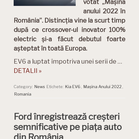
votat „Mașina
anului 2022 în
România”. Distincția vine la scurt timp
după ce crossover-ul inovator 100%
electric și-a făcut debutul foarte
așteptat în toată Europa.
EV6 a luptat împotriva unei serii de …
DETALII »
Category:
News
Etichete:
Kia EV6
,
Mașina Anului 2022
,
Romania
Ford înregistrează creșteri
semnificative pe piața auto
din România