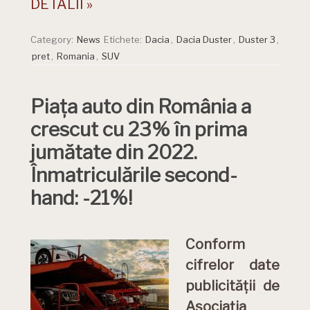
DETALII »
Category:
News
Etichete:
Dacia
,
Dacia Duster
,
Duster 3
,
pret
,
Romania
,
SUV
Piața auto din România a
crescut cu 23% în prima
jumătate din 2022.
Înmatriculările second-
hand: -21%!
Conform
cifrelor date
publicității de
Asociația