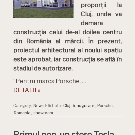
proporții la
Cluj, unde va
demara
construcția celui de-al doilea centru
din România al mărcii. În prezent,
proiectul arhitectural al noului spațiu
este aprobat, iar construcția se află în
stadiul de autorizare.
”Pentru marca Porsche, …
DETALII »
Category:
News
Etichete:
Cluj
,
inaugurare
,
Porsche
,
Romania
,
showroom
Primul pop-up store Tesla