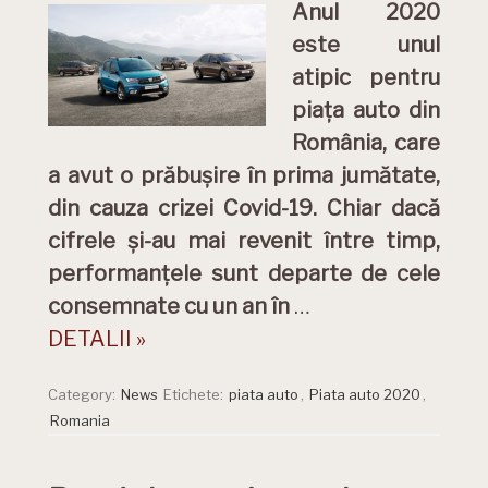
Anul 2020
este unul
atipic pentru
piața auto din
România, care
a avut o prăbușire în prima jumătate,
din cauza crizei Covid-19. Chiar dacă
cifrele și-au mai revenit între timp,
performanțele sunt departe de cele
consemnate cu un an în
…
DETALII »
Category:
News
Etichete:
piata auto
,
Piata auto 2020
,
Romania