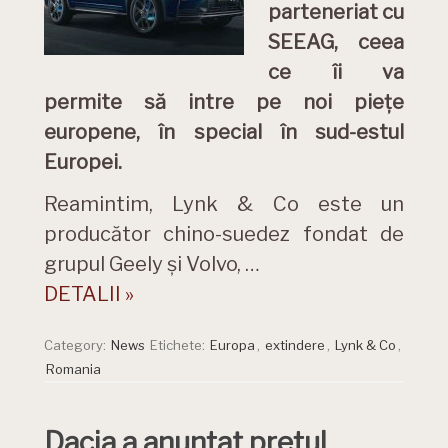
parteneriat cu
SEEAG, ceea
ce îi va
permite să intre pe noi piețe
europene, în special în sud-estul
Europei.
Reamintim, Lynk & Co este un
producător chino-suedez fondat de
grupul Geely și Volvo, …
DETALII »
Category:
News
Etichete:
Europa
,
extindere
,
Lynk & Co
,
Romania
Dacia a anunțat prețul