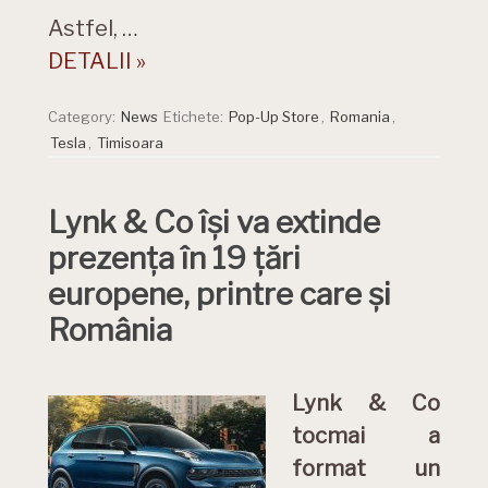
Astfel, …
DETALII »
Category:
News
Etichete:
Pop-Up Store
,
Romania
,
Tesla
,
Timisoara
Lynk & Co își va extinde
prezența în 19 țări
europene, printre care și
România
Lynk & Co
tocmai a
format un