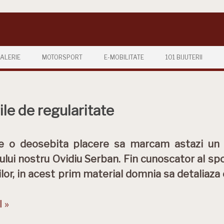
ALERIE
MOTORSPORT
E-MOBILITATE
101 BIJUTERII
rile de regularitate
e o deosebita placere sa marcam astazi un n
ului nostru Ovidiu Serban. Fin cunoscator al spor
urilor, in acest prim material domnia sa detaliaza
 »