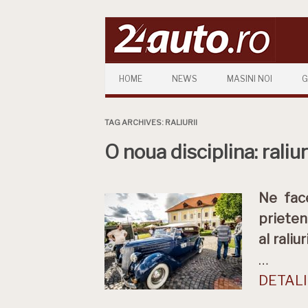
Skip to content
HOME
NEWS
MASINI NOI
G
TAG ARCHIVES:
RALIURII
O noua disciplina: raliu
Ne fac
prieten
al rali
…
DETALII