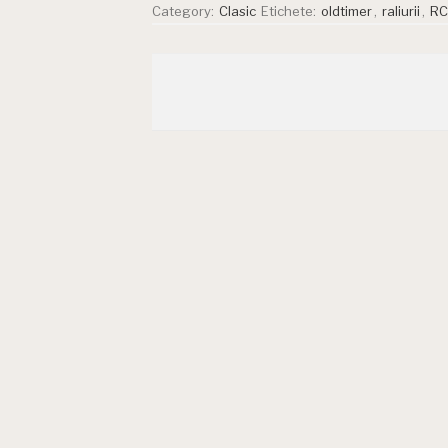
Category:
Clasic
Etichete:
oldtimer
,
raliurii
,
RC