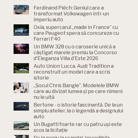
Ferdinand Piëch: Geniul care a
transformat Volkswagen într-un
imperiu auto
Oxia, supercarul „made in France” cu
care Peugeot spera să concureze cu
Ferrari F40
Un BMW 328 cu o caroserie unică a
câștigat marele premiu la Concorso
d'Eleganza Villa d'Este 2026
Auto Union Lucca. Audi Tradition a
reconstruit un model care a scris
istorie
„Șocul Chris Bangle”. Modelele BMW
care au divizat lumea și pe care nimeni
nu le uită
Bertone - o istorie fascinantă. De la un
simplu atelier, la o legendă a designului
auto
Un Bugatti foarte rar cu patru uși este
scos la licitație
De la geniu la scandal. Incredibila