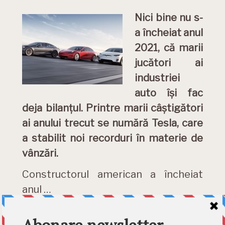
Nici bine nu s-
a încheiat anul
2021, că marii
jucători ai
industriei
auto își fac
deja bilanțul. Printre marii câștigători
ai anului trecut se numără Tesla, care
a stabilit noi recorduri în materie de
vânzări.
Constructorul american a încheiat
anul …
DETALII »