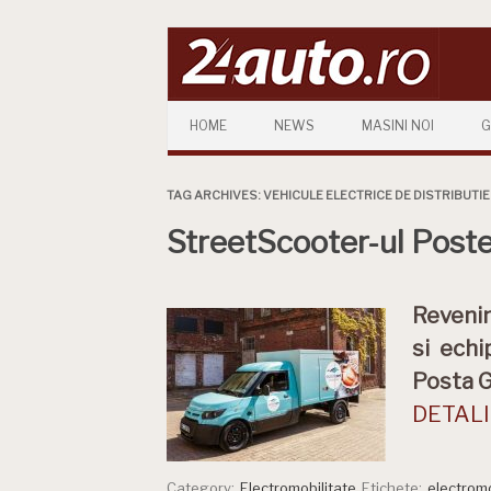
Skip to content
HOME
NEWS
MASINI NOI
G
TAG ARCHIVES:
VEHICULE ELECTRICE DE DISTRIBUTIE
StreetScooter-ul Poste
Revenim
si echi
Posta G
DETALII
Category:
Electromobilitate
Etichete:
electromo