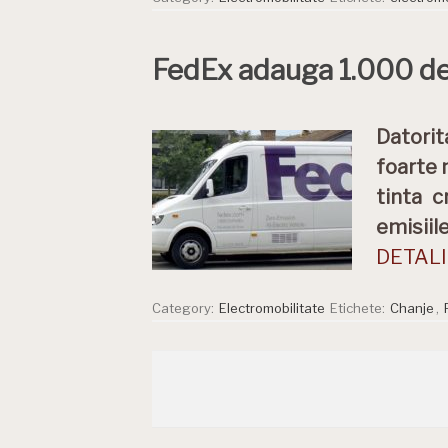
FedEx adauga 1.000 de 
Datorit
foarte 
tinta c
emisiile
DETALII
Category:
Electromobilitate
Etichete:
Chanje
,