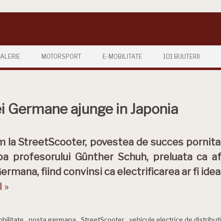
ALERIE
MOTORSPORT
E-MOBILITATE
101 BIJUTERII
i Germane ajunge in Japonia
 la StreetScooter, povestea de succes pornita
pa profesorului Günther Schuh, preluata ca af
ermana, fiind convinsi ca electrificarea ar fi ide
 »
bilitate
,
posta germana
,
StreetScooter
,
vehicule electrice de distribut