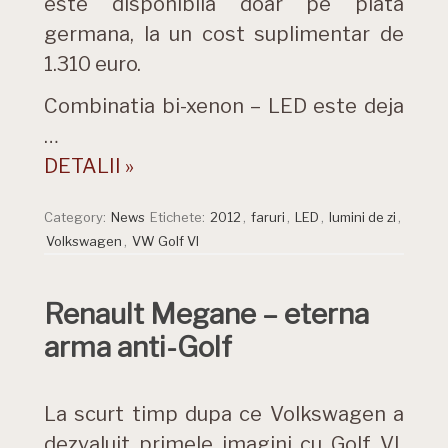
este disponibila doar pe piata
germana, la un cost suplimentar de
1.310 euro.
Combinatia bi-xenon – LED este deja
…
DETALII »
Category:
News
Etichete:
2012
,
faruri
,
LED
,
lumini de zi
,
Volkswagen
,
VW Golf VI
Renault Megane – eterna
arma anti-Golf
La scurt timp dupa ce Volkswagen a
dezvaluit primele imagini cu Golf VI,