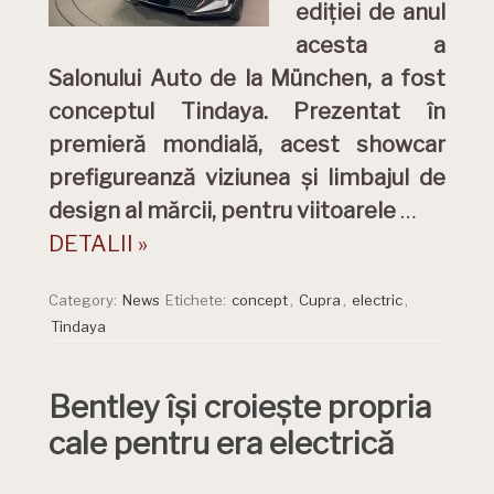
ediției de anul
acesta a
Salonului Auto de la München, a fost
conceptul Tindaya. Prezentat în
premieră mondială, acest showcar
prefigureanză viziunea și limbajul de
design al mărcii, pentru viitoarele
…
DETALII »
Category:
News
Etichete:
concept
,
Cupra
,
electric
,
Tindaya
Bentley își croiește propria
cale pentru era electrică