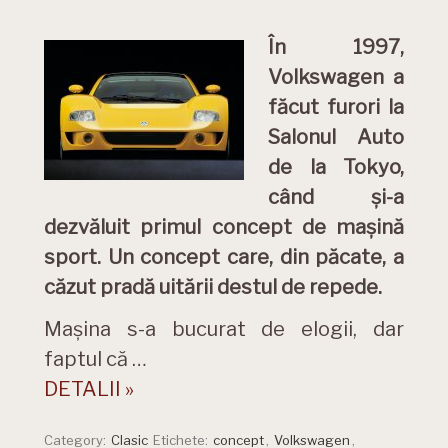
În 1997,
Volkswagen a
făcut furori la
Salonul Auto
de la Tokyo,
când și-a
dezvăluit primul concept de mașină
sport. Un concept care, din păcate, a
căzut pradă uitării destul de repede.
Mașina s-a bucurat de elogii, dar
faptul că …
DETALII »
Category:
Clasic
Etichete:
concept
,
Volkswagen
,