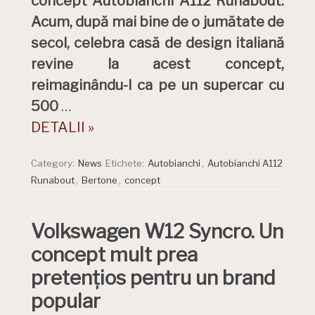
concept Autobianchi A112 Runabout.
Acum, după mai bine de o jumătate de
secol, celebra casă de design italiană
revine la acest concept,
reimaginându-l ca pe un supercar cu
500
…
DETALII »
Category:
News
Etichete:
Autobianchi
,
Autobianchi A112
Runabout
,
Bertone
,
concept
Volkswagen W12 Syncro. Un
concept mult prea
pretențios pentru un brand
popular