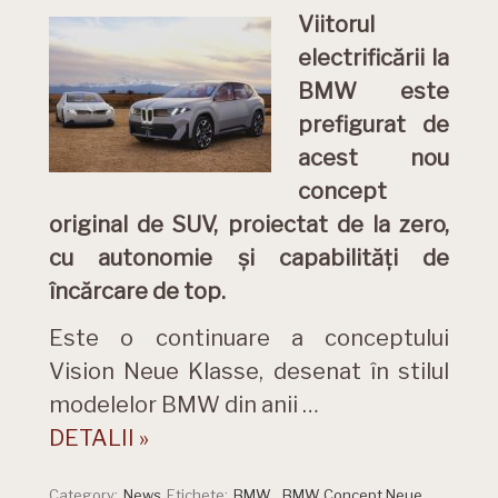
Viitorul
electrificării la
BMW este
prefigurat de
acest nou
concept
original de SUV, proiectat de la zero,
cu autonomie și capabilități de
încărcare de top.
Este o continuare a conceptului
Vision Neue Klasse, desenat în stilul
modelelor BMW din anii …
DETALII »
Category:
News
Etichete:
BMW
,
BMW Concept Neue