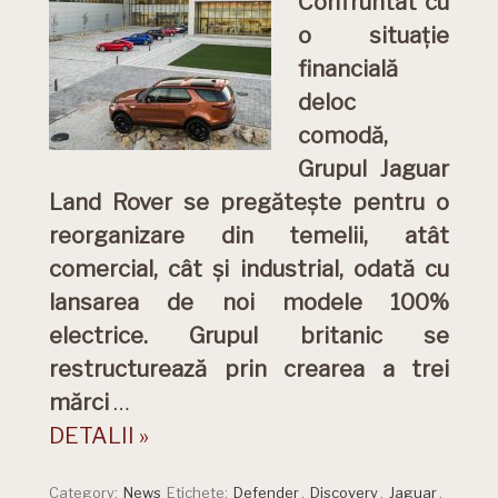
Confruntat cu
o situație
financială
deloc
comodă,
Grupul Jaguar
Land Rover se pregătește pentru o
reorganizare din temelii, atât
comercial, cât și industrial, odată cu
lansarea de noi modele 100%
electrice. Grupul britanic se
restructurează prin crearea a trei
mărci
…
DETALII »
Category:
News
Etichete:
Defender
,
Discovery
,
Jaguar
,