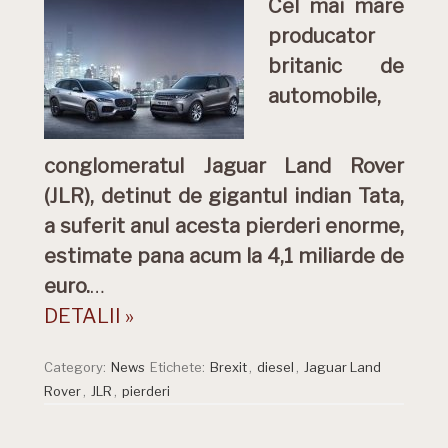
Cel mai mare
producator
britanic de
automobile,
conglomeratul Jaguar Land Rover
(JLR), detinut de gigantul indian Tata,
a suferit anul acesta pierderi enorme,
estimate pana acum la 4,1 miliarde de
euro.
…
DETALII »
Category:
News
Etichete:
Brexit
,
diesel
,
Jaguar Land
Rover
,
JLR
,
pierderi