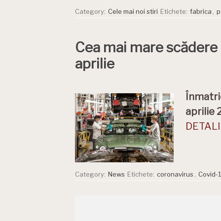
Category:
Cele mai noi stiri
Etichete:
fabrica
,
p
Cea mai mare scădere di
aprilie
Înmatri
aprilie 
DETALII
Category:
News
Etichete:
coronavirus
,
Covid-1