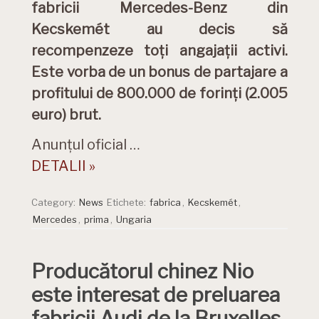
fabricii Mercedes-Benz din
Kecskemét au decis să
recompenzeze toți angajații activi.
Este vorba de un bonus de partajare a
profitului de 800.000 de forinți (2.005
euro) brut.
Anunțul oficial …
DETALII »
Category:
News
Etichete:
fabrica
,
Kecskemét
,
Mercedes
,
prima
,
Ungaria
Producătorul chinez Nio
este interesat de preluarea
fabricii Audi de la Bruxelles