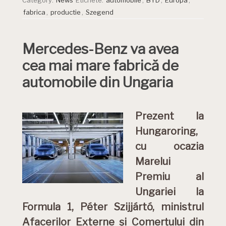
Category:
News
Etichete:
automobile
,
BYD
,
Europa
,
fabrica
,
productie
,
Szegend
Mercedes-Benz va avea
cea mai mare fabrică de
automobile din Ungaria
Prezent la
Hungaroring,
cu ocazia
Marelui
Premiu al
Ungariei la
Formula 1, Péter Szijjártó, ministrul
Afacerilor Externe și Comerțului din